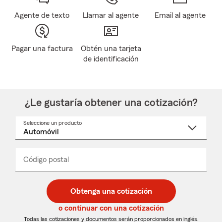
Agente de texto
Llamar al agente
Email al agente
Pagar una factura
Obtén una tarjeta
de identificación
¿Le gustaría obtener una cotización?
Seleccione un producto
Seleccione
un
nombre
de
producto
del
Código postal
Ingresa
Ingresa
_____
menú
un
un
desplegable
código
código
postal
postal
Obtenga una cotización
de
de
5
5
o continuar con una cotización
dígitos
dígitos
Todas las cotizaciones y documentos serán proporcionados en inglés.