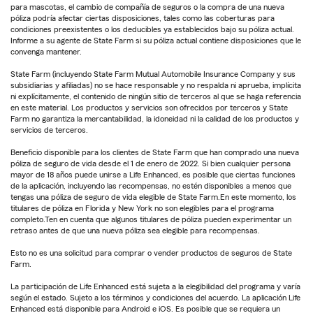
para mascotas, el cambio de compañía de seguros o la compra de una nueva
póliza podría afectar ciertas disposiciones, tales como las coberturas para
condiciones preexistentes o los deducibles ya establecidos bajo su póliza actual.
Informe a su agente de State Farm si su póliza actual contiene disposiciones que le
convenga mantener.
State Farm (incluyendo State Farm Mutual Automobile Insurance Company y sus
subsidiarias y afiliadas) no se hace responsable y no respalda ni aprueba, implícita
ni explícitamente, el contenido de ningún sitio de terceros al que se haga referencia
en este material. Los productos y servicios son ofrecidos por terceros y State
Farm no garantiza la mercantabilidad, la idoneidad ni la calidad de los productos y
servicios de terceros.
Beneficio disponible para los clientes de State Farm que han comprado una nueva
póliza de seguro de vida desde el 1 de enero de 2022. Si bien cualquier persona
mayor de 18 años puede unirse a Life Enhanced, es posible que ciertas funciones
de la aplicación, incluyendo las recompensas, no estén disponibles a menos que
tengas una póliza de seguro de vida elegible de State Farm.En este momento, los
titulares de póliza en Florida y New York no son elegibles para el programa
completo.Ten en cuenta que algunos titulares de póliza pueden experimentar un
retraso antes de que una nueva póliza sea elegible para recompensas.
Esto no es una solicitud para comprar o vender productos de seguros de State
Farm.
La participación de Life Enhanced está sujeta a la elegibilidad del programa y varía
según el estado. Sujeto a los términos y condiciones del acuerdo. La aplicación Life
Enhanced está disponible para Android e iOS. Es posible que se requiera un