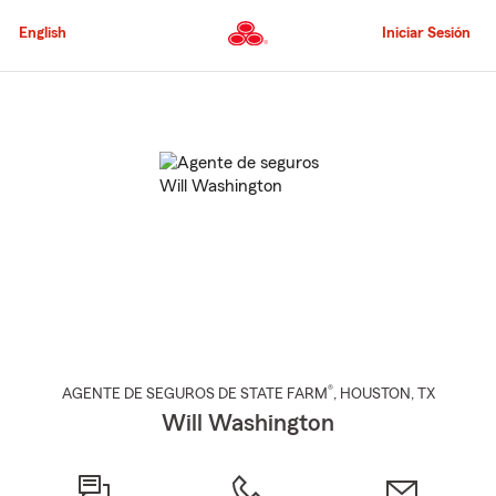
Pasar
al
English
Iniciar Sesión
contenido
principal
Comienzo
del
contenido
principal
®
AGENTE DE SEGUROS DE STATE FARM
,
HOUSTON
, TX
Will Washington